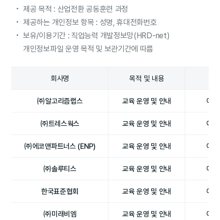
제공 목적 : 산업전환 공동훈련 과정
제공하는 개인정보 항목 : 성명, 휴대전화번호
보유/이용기간 : 직업능력 개발정보망(HRD-net)
개인정보파일 운영 목적 및 보관기간에 따름
회사명
목적 및 내용
㈜알고리즘랩스
교육 운영 및 안내
이름
㈜트레스웍스
교육 운영 및 안내
이름
㈜에코앤파트너스 (ENP)
교육 운영 및 안내
이름
㈜솔루티스
교육 운영 및 안내
이름
한국표준협회
교육 운영 및 안내
이름
㈜미래비엠
교육 운영 및 안내
이름