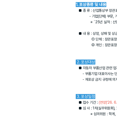
1. 포상종류 및 내용
■ 종 류 : 산업통상부 장관
- 기업(단체) 부문, 개인
※ `25년 실적 : 산업통상자
■ 내 용 : 상장, 상패 및 상금
① 단체 : 장관표창 및 
② 개인 : 장관표창, 회장
2. 포상대상
■ 자동차 부품산업 관련 업계
- 부품기업 대표이사는 단
- 재포상 금지 규정에 의거
3. 포상일정
■ 접수 기간 :
(연장)'26. 6
■ 심 사 : 1차(실무위원회),
※ 심의위원 : 학계, 유