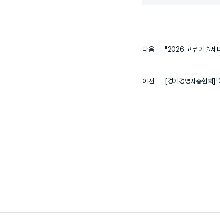
다음
『2026 고무 기술세미
이전
[경기경영자총협회]「︎