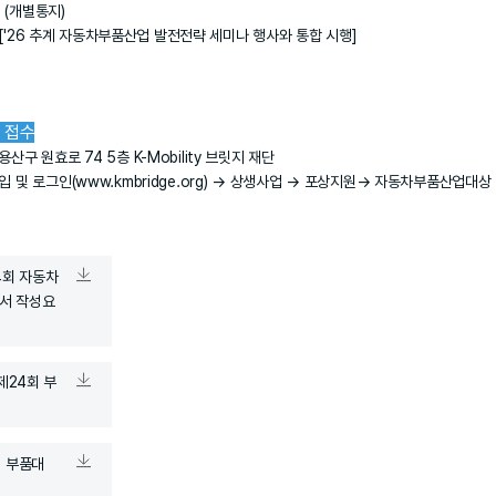
정 (개별통지)
정 ['26 추계 자동차부품산업 발전전략 세미나 행사와 통합 시행]
지 접수
구 원효로 74 5층 K-Mobility 브릿지 재단
 및 로그인(www.kmbridge.org) → 상생사업 → 포상지원→ 자동차부품산업대상
24회 자동차
서 작성요
 제24회 부
회 부품대